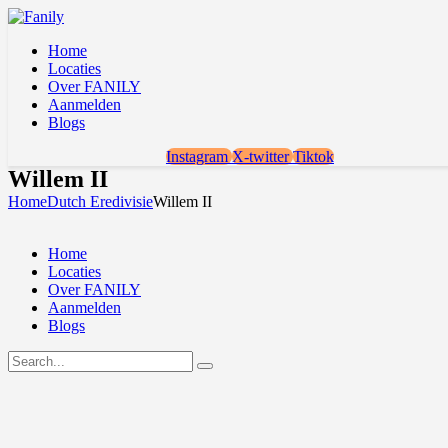
Home
Locaties
Over FANILY
Aanmelden
Blogs
Instagram
X-twitter
Tiktok
Willem II
Home
Dutch Eredivisie
Willem II
Home
Locaties
Over FANILY
Aanmelden
Blogs