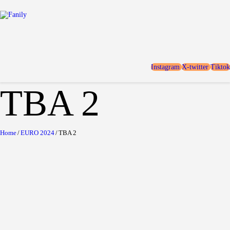
Home
Locaties
Over FANILY
Aanmelden
Instagram
X-twitter
Tiktok
Blogs
TBA 2
Home
EURO 2024
TBA 2