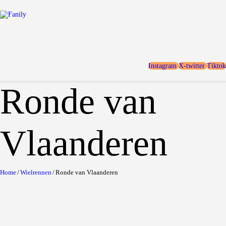
Home
Locaties
Over FANILY
Aanmelden
Instagram
X-twitter
Tiktok
Blogs
Ronde van
Vlaanderen
Home
Wielrennen
Ronde van Vlaanderen