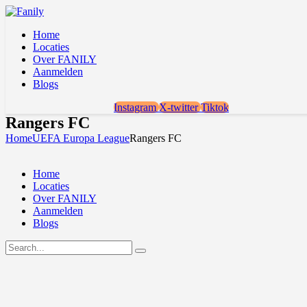
Home
Locaties
Over FANILY
Aanmelden
Blogs
Instagram
X-twitter
Tiktok
Rangers FC
Home
UEFA Europa League
Rangers FC
Home
Locaties
Over FANILY
Aanmelden
Blogs