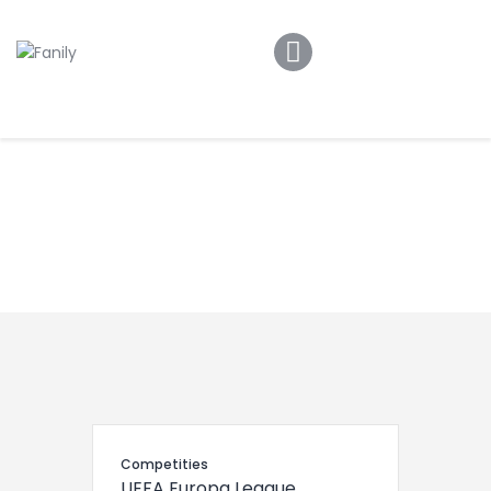
Home
Locaties
Over FANILY
Aanmelden
Blogs
Competities
UEFA Europa League