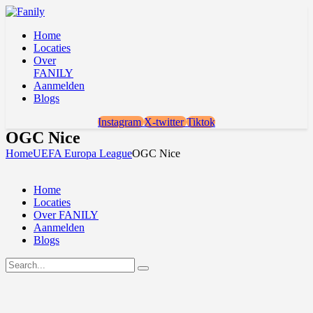
Home
Locaties
Over
FANILY
Aanmelden
Blogs
Instagram
X-twitter
Tiktok
OGC Nice
Home
UEFA Europa League
OGC Nice
Home
Locaties
Over FANILY
Aanmelden
Blogs