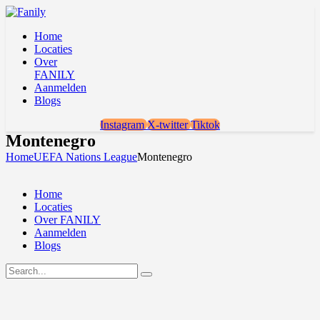
Home
Locaties
Over
FANILY
Aanmelden
Blogs
Instagram
X-twitter
Tiktok
Montenegro
Home
UEFA Nations League
Montenegro
Home
Locaties
Over FANILY
Aanmelden
Blogs