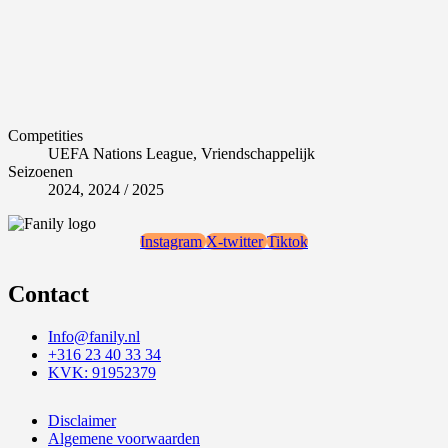
Competities
UEFA Nations League, Vriendschappelijk
Seizoenen
2024, 2024 / 2025
Instagram
X-twitter
Tiktok
Contact
Info@fanily.nl
+316 23 40 33 34
KVK: 91952379
Disclaimer
Algemene voorwaarden