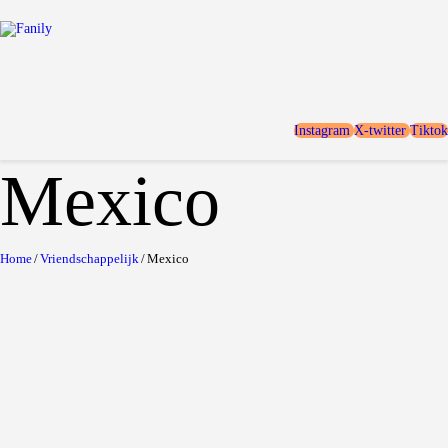
Home
Locaties
Over FANILY
Aanmelden
Instagram
X-twitter
Tiktok
Blogs
Mexico
Home
Vriendschappelijk
Mexico