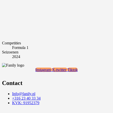
Competities
Formula 1
Seizoenen
2024
Instagram
X-twitter
Tiktok
Contact
Info@fanily.nl
+316 23 40 33 34
KVK: 91952379