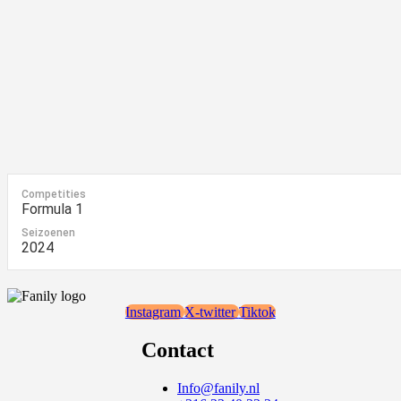
Competities
Formula 1
Seizoenen
2024
Instagram
X-twitter
Tiktok
Contact
Info@fanily.nl