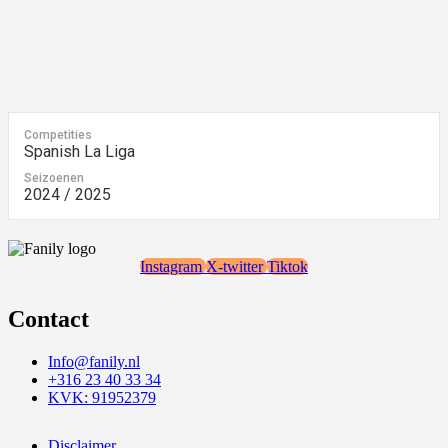
Competities
Spanish La Liga
Seizoenen
2024 / 2025
Instagram
X-twitter
Tiktok
Contact
Info@fanily.nl
+316 23 40 33 34
KVK: 91952379
Disclaimer