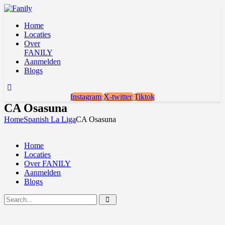
Home
Locaties
Over
FANILY
Aanmelden
Blogs
Instagram
X-twitter
Tiktok
CA Osasuna
Home
Spanish La Liga
CA Osasuna
Home
Locaties
Over FANILY
Aanmelden
Blogs