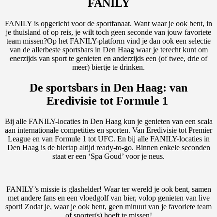
FANILY
FANILY is opgericht voor de sportfanaat. Want waar je ook bent, in
je thuisland of op reis, je wilt toch geen seconde van jouw favoriete
team missen?Op het FANILY-platform vind je dan ook een selectie
van de allerbeste sportsbars in Den Haag waar je terecht kunt om
enerzijds van sport te genieten en anderzijds een (of twee, drie of
meer) biertje te drinken.
De sportsbars in Den Haag: van
Eredivisie tot Formule 1
Bij alle FANILY-locaties in Den Haag kun je genieten van een scala
aan internationale competities en sporten.
Van Eredivisie tot Premier
League en van Formule 1 tot UFC. En b
ij alle FANILY-locaties in
Den Haag is de biertap altijd ready-to-go.
Binnen enkele seconden
staat er een ‘Spa Goud’ voor je neus.
FANILY’s missie is glashelder! Waar ter wereld je ook bent, samen
met andere fans en een vloedgolf van bier, volop genieten van live
sport! Zodat je, waar je ook bent, geen minuut van je favoriete team
of sporter(s) hoeft te missen!