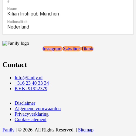
#
Naam
Kilian Irish pub München
Nationaliteit
Nederland
Instagram
X-twitter
Tiktok
Contact
Info@fanily.nl
+316 23 40 33 34
KVK: 91952379
Disclaimer
Algemene voorwaarden
Privacyverklaring
Cookiestatement
Fanily
| © 2026. All Rights Reserved. |
Sitemap