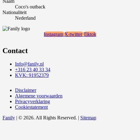
Naam
Coco's outback
Nationaliteit
Nederland
Instagram
X-twitter
Tiktok
Contact
Info@fanily.nl
+316 23 40 33 34
KVK: 91952379
Disclaimer
Algemene voorwaarden
Privacyverklaring
Cookiestatement
Fanily
| © 2026. All Rights Reserved. |
Sitemap