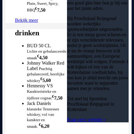
een goed glas bier ben je bij ons
Plain, Sweet, Spicy,
aan het juiste adres.
€
7,50
BBQ
Bij Proeflokaal Reijngoud
Bekijk meer
worden wekelijks
sportwedstrijden uitgezonden.
drinken
Er is een mega groot scherm en
er zijn verschillende televisies,
zodat je geen wedstrijdmist. Of
BUD 50 CL
je nu de oranje leeuwen wilt
Lichte en gebalanceerde
aanmoedigen, een Europese
€
4,50
smaak
wedstrijd wilt volgen, Formule 1
Johnny Walker Red
wilt kijken of een van de
Label
Prachtig
Rotterdamse voetbalclubs, bij
gebalanceerd, heerlijke
ons kan je altijd terecht om jouw
€
5,60
whiskey
favoriete team te supporten
Hennessy VS
samen met je vrienden.
Karakteristieke en
€
7,50
tijdloze cognac
Tot snel bij Sportsbar
Jack Daniels
Proeflokaal Reijngoud in
klassieke Tennessee
Rotterdam
whiskey, vol van
Naar onze website »
karakter en
€
6,20
smaak.