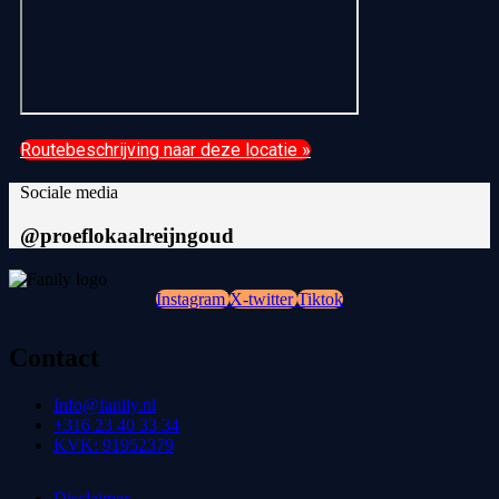
Routebeschrijving naar deze locatie »
Sociale media
@proeflokaalreijngoud
Instagram
X-twitter
Tiktok
Contact
Info@fanily.nl
+316 23 40 33 34
KVK: 91952379
Disclaimer