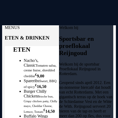
MENUS
Welkom bij
ETEN & DRINKEN
Sportsbar en
proeflokaal
ETEN
Reijngoud
Nacho’s,
Welkom bij de sportsbar
Classic
Tomaten salsa,
Proeflokaal Reijngoud in
creme fraise, shredded
Rotterdam.
€
9,00
cheddar
Spareribs
Sweet, BBQ
Geopend sinds april 2012. Een
€
16,50
of spicy
no-nonsense biercafé dat houdt
Burger Chilly
van echt Rotterdams. Met een
Chicken
gigantisch terras op de hoek van
Brioche bun,
de Schiedamse Vest en de Witte
Crispy chicken patty, Chilly
de With. Reijngoud serveert 20
mayo, Cheddar Cheese,
€
bieren van de tap en heeft er
14,50
Lettuce, Tomato
meer dan 200 op fles, dus voor
Buffalo Wings