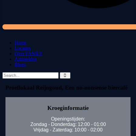
Home
Locaties
Over FANILY
Aanmelden
Blogs
Proeflokaal Reijngoud, Een no-nonsense biercafé
Kroeginformatie
Openingstijden:
Zondag - Donderdag: 12:00 - 01:00
Vrijdag - Zaterdag: 10:00 - 02:00