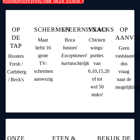
Routebeschrijving naar deze locatie »
OP
SCHERMEN
SFEERNIVEAU
SNACKS
OP
DE
AANVR
Maar
Boca
Chicken
TAP
liefst 16
Juniors'
wings:
Geen
grote
Exceptioneel
porties
vaststaands
Hooters
TV-
hartstochtelijk
van
dus
Fresh /
schermen
6,10,15,20
vraag
Carlsberg
aanwezig
of tot
naar de
/ Beck's
wel 50
mogelijkhed
stuks!
ONZE
ETEN &
BEKIJK DE