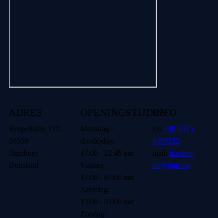
ADRES
OPENINGSTIJDEN
INFO
Reeperbahn 157,
Maandag -
tel:
+49 1515
20359
donderdag:
8583232
Hamburg
17:00 - 22:45 uur
mail:
hooters-
Duitsland
Vrijdag
hh@gmx.de
17:00 - 01:00 uur
Zaterdag:
13:00 - 01:00 uur
Zondag: