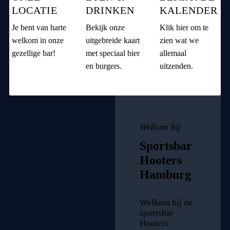
LOCATIE
DRINKEN
KALENDER
Je bent van harte
Bekijk onze
Klik hier om te
welkom in onze
uitgebreide kaart
zien wat we
gezellige bar!
met speciaal bier
allemaal
en burgers.
uitzenden.
Welkom bij
Sportsbar
Hooters
Hamburg
Welkom bij de
sportsbar
Hooters