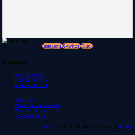
Instagram
X-twitter
Tiktok
Contact
Info@fanily.nl
+316 23 40 33 34
KVK: 91952379
Disclaimer
Algemene voorwaarden
Privacyverklaring
Cookiestatement
Fanily
| © 2026. All Rights Reserved. |
Sitemap