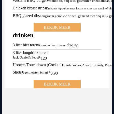
Western BBQ burger
Woohoooo, bbq saus, gesmolten cheddarkaas, sp
Chicken breast strips
Krokante kipstukjes naar keuze en saus van ranch of bla
BBQ glazed ribs
Langzaam gerookte ribben, gemend met bbq saus, geser
BEKIJK MEER
drinken
3 liter bier toren
€
Krombacher pilsener
29,50
3 liter longdrink toren
€
Jack Daniel’s Pepsi
120
Hooters Touchdown (Cocktail)
9 mile Vodka, Apricot Brandy, Passio
Shots
€
Jägermeister Scharf
3,90
BEKIJK MEER