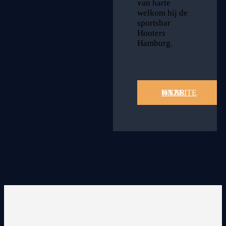
van harte
welkom bij de
sportsbar
Hooters
Hamburg.
NAAR ONZE WEBSITE »