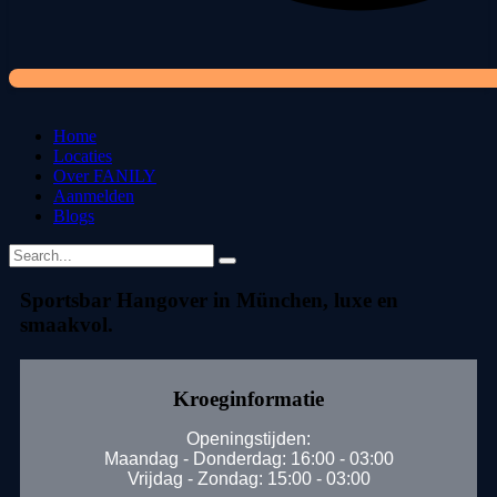
Home
Locaties
Over FANILY
Aanmelden
Blogs
Sportsbar Hangover in München, luxe en
smaakvol.
Kroeginformatie
Openingstijden:
Maandag - Donderdag: 16:00 - 03:00
Vrijdag - Zondag: 15:00 - 03:00