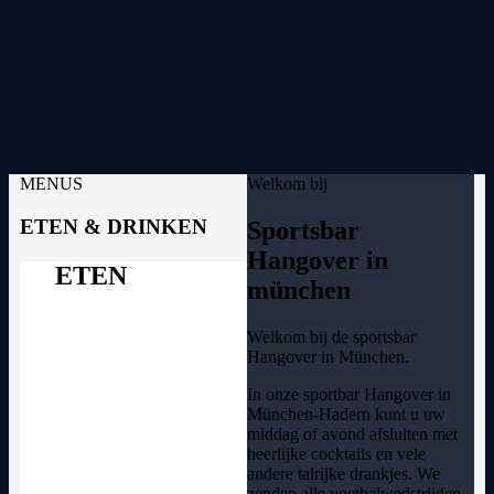
MENUS
Welkom bij
ETEN & DRINKEN
Sportsbar
Hangover in
ETEN
münchen
Welkom bij de sportsbar
Hangover in München.
In onze sportbar Hangover in
München-Hadern kunt u uw
middag of avond afsluiten met
heerlijke cocktails en vele
andere talrijke drankjes. We
zenden alle voetbalwedstrijden