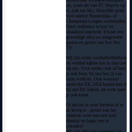
uit, zoals die van FC Bayern op
tv, ook via Sky. Hetzelfde geldt
voor andere Bundesliga- of
Champions League-wedstrijden.
Onze ambiance is luxe en
smaakvol ingericht. Ervaar een
geweldige sfeer en aangename
gasten en geniet van live Sky
TV.
Wij zijn échte voetballiefhebbers
en voetbal kijken doe je dan ook
bij ons. Voor welke club of land
je ook bent, bij ons ben jij van
harte welkom. Ook wanneer
straks het EK 2024 begint kan je
bij ons EK kijken, uit welk land
je ook komt.
Of het nu in onze biertuin of in
de kroeg is - geniet van het
zomerse weer met een koel
drankje en hapje met je
vrienden!
Wij zijn elke dag geopend van