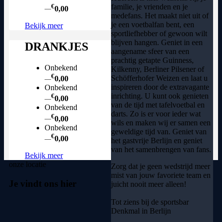
€
familie, je vrienden en je
0,00
—
medefans. Het maakt niet uit of
je een voetbalfan bent, een
Bekijk meer
sportliefhebber of gewoon wilt
blijven hangen. Geniet in een
DRANKJES
aangename sfeer van een
prachtig getapte Guinness,
Onbekend
Kilkenny, Berliner Pilsener of
€
Schöfferhofer Weizen en laat u
0,00
—
inspireren door de extravagante
Onbekend
inrichting. U kunt ook genieten
€
0,00
—
van de tijd met tafelvoetbal en
Onbekend
darts. Zo is er voor ieder wat
€
0,00
—
wils en maken wij er samen een
Onbekend
geweldige tijd van. Geniet van
€
0,00
—
het gastvrije Berlijn en geniet
van het samenbrengen van fans.
Bekijk meer
onze locatie
Zorg dat je geen wedstrijd meer
mist van jouw favoriete team en
Je vindt ons hier
juicht nooit meer alleen!
Tot ziens bij de sportsbar
Denkmal in Berlijn