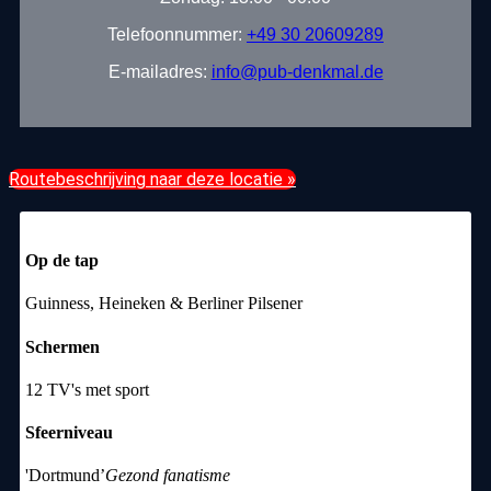
Telefoonnummer:
+49 30 20609289
E-mailadres:
info@pub-denkmal.de
Routebeschrijving naar deze locatie »
Op de tap
Guinness, Heineken & Berliner Pilsener
Schermen
12 TV's met sport
Sfeerniveau
'Dortmund’
Gezond fanatisme