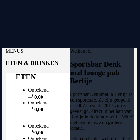
MENUS
Welkom bij
ETEN & DRINKEN
Sportsbar Denk
mal lounge pub
ETEN
Berlijn
Onbekend
Sportsbar Denkmal in Berlijn is
€
0,00
—
een sportcafé. Ze zijn geopend
Onbekend
in 2007 en sinds 2017 zijn ze
€
0,00
—
gevestigd, direct in het hart van
Berlijn in de trendy wijk "Mitte"
met een nieuwe en grotere
Onbekend
locatie.
€
0,00
—
Onbekend
Iedereen is hier welkom. Jij, je