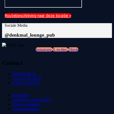
Routebeschrijving naar deze locatie »
Sociale Media
@denkmal_lounge_pub
Instagram
X-twitter
Tiktok
Contact
Info@fanily.nl
+316 23 40 33 34
KVK: 91952379
Disclaimer
Algemene voorwaarden
Privacyverklaring
Cookiestatement